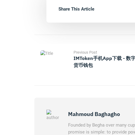
Share This Article
Previous Post
IMToken手机App下载 - 数
货币钱包
Mahmoud Baghagho
Founded by Begha over many cups 
promise is simple: to provide pow