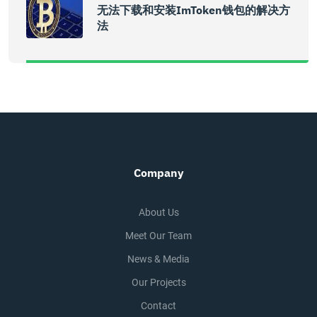
无法下载和安装imToken钱包的解决方
法
Company
About Us
Meet Our Team
News & Media
Our Projects
Contact