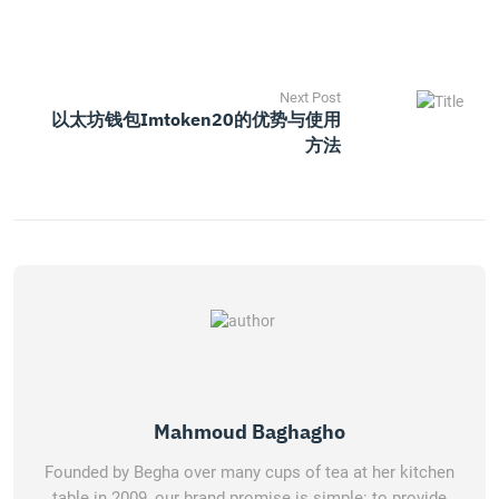
Next Post
以太坊钱包imtoken20的优势与使用
方法
Mahmoud Baghagho
Founded by Begha over many cups of tea at her kitchen
table in 2009, our brand promise is simple: to provide