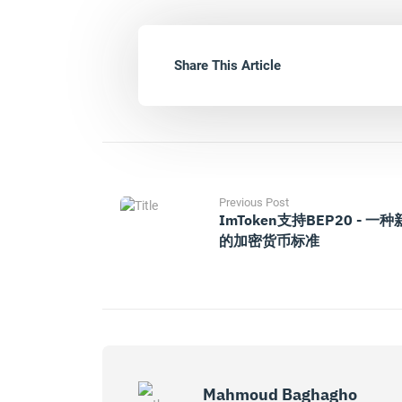
Share This Article
Previous Post
ImToken支持BEP20 - 一种
的加密货币标准
Mahmoud Baghagho