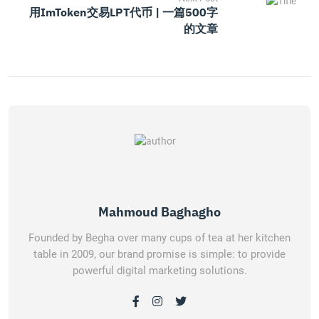
用imToken交易LPT代币 | 一篇500字
的文章
Mahmoud Baghagho
Founded by Begha over many cups of tea at her kitchen
table in 2009, our brand promise is simple: to provide
powerful digital marketing solutions.