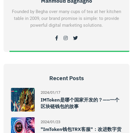
Mahmoud Baghagho
Founded by Begha over many cups of tea at her kitchen
table in 2009, our brand promise is simple: to provide
powerful digital marketing solutions.
Recent Posts
2024/01/17
IMToken是哪个国家开发的？——一个
区块链钱包的故事
2024/01/23
"imToken钱包TRX客服"：改进数字货