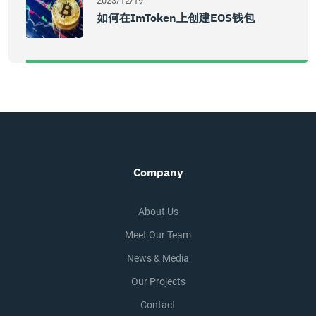
2023/12/19
如何在imToken上创建EOS钱包
Company
About Us
Meet Our Team
News & Media
Our Projects
Contact