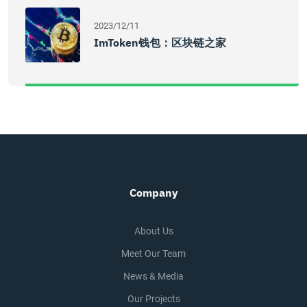
2023/12/11
ImToken钱包：区块链之家
Company
About Us
Meet Our Team
News & Media
Our Projects