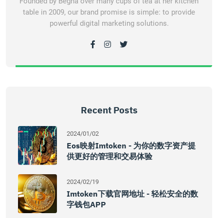
Founded by Begha over many cups of tea at her kitchen
table in 2009, our brand promise is simple: to provide
powerful digital marketing solutions.
Recent Posts
2024/01/02
Eos映射imtoken - 为你的数字资产提
供更好的管理和交易体验
2024/02/19
Imtoken下载官网地址 - 轻松安全的数
字钱包APP