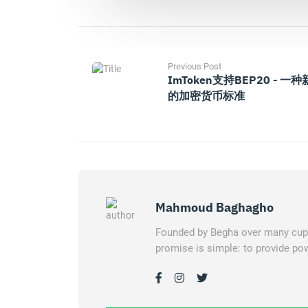
Previous Post
ImToken支持BEP20 - 一种
的加密货币标准
Mahmoud Baghagho
Founded by Begha over many cups 
promise is simple: to provide pow